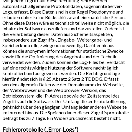
Mit jedem Zugriff auf diese Recruiting-Seite werden
automatisch allgemeine Protokolldaten, sogenannte Server-
Logs, erfasst. Diese Daten sind in der Regel Pseudonyme und
erlauben daher keine Rückschlüsse auf eine natürliche Person.
Ohne diese Daten wäre es technisch teilweise nicht möglich, die
Inhalte der Software auszuliefern und darzustellen. Zudem ist
die Verarbeitung dieser Daten aus Sicherheitsaspekten,
insbesondere zur Zugriffs-, Eingabe-, Weitergabe- und
Speicherkontrolle, zwingend notwendig. Darüber hinaus
können die anonymen Informationen für statistische Zwecke
sowie für die Optimierung des Angebots und der Technik
verwendet werden. Zudem können die Log-Files bei Verdacht
auf eine rechtswidrige Nutzung der Software nachträglich
kontrolliert und ausgewertet werden. Die Rechtsgrundlage
hierfür findet sich in § 25 Absatz 2 Satz 2 TDDDG. Erfasst
werden allgemein Daten wie der Domainname der Webseite,
der Webbrowser und die Webbrowser-Version, das
Betriebssystem, die IP-Adresse sowie der Zeitstempel des
Zugriffs auf die Software. Der Umfang dieser Protokollierung
geht nicht über den gängigen Umfang jeder anderen Webseite
im Internet hinaus. Die Speicherdauer dieser Zugriffsprotokolle
beträgt bis zu 7 Tage. Ein Widerspruchsrecht besteht nicht.
Fehlerprotokolle („Error-Logs“)